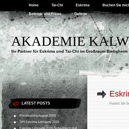
Home
Tai-Chi
Eskrima
Buchen Sie mic
Beiträge und Preise
Gallerie
AKADEMIE KALW
Ihr Partner für Eskrima und Tai-Chi im Großraum Bietigheim
Eskr
LATEST POSTS
Posted: 5th 
Privattraining August 2026
DPI Eskrima Lehrgang 2026
Eskrima Lehrgang 2026 Schwäbisch Hall