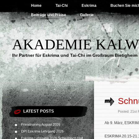
Home
Tai-Chi
Eskrima
Buchen Sie mic
Beiträge und Preise
Gallerie
AKADEMIE KALW
Ihr Partner für Eskrima und Tai-Chi im Großraum Bietigheim
Schn
LATEST POSTS
Posted: 21st
Ab 9. März, ESKRIMA
Privattraining August 2026
DPI Eskrima Lehrgang 2026
ESKRIMA 20.15-21.
Eskrima Lehrgang 2026 Schwäbisch Hall